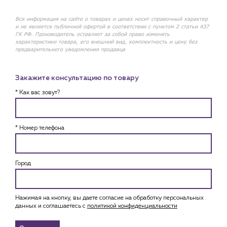
Вся информация на сайте о товарах и ценах носит справочный характер
и не является публичной офертой в соответствии с пунктом 2 статьи 437
ГК РФ. Производитель оставляет за собой право изменять
характеристики товара, его внешний вид, комплектность и цену без
предварительного уведомления продавца
Закажите консультацию по товару
* Как вас зовут?
* Номер телефона
Город
Нажимая на кнопку, вы даете согласие на обработку персональных
данных и соглашаетесь c
политикой конфиденциальности