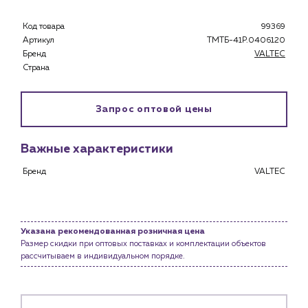
Застройщикам
Снабженцам и подрядным организациям
Код товара
99369
Монтажным бригадам
Артикул
ТМТБ-41P.0406120
Бренд
VALTEC
Предприятиям и юр.лицам
Страна
О компании
История компании
Запрос оптовой цены
Услуги
Водоснабжение и теплоснабжение
Важные характеристики
Сервис и обслуживание инженерных систем
Бренд
VALTEC
Доставка
Портфолио
Новости
Указана рекомендованная розничная цена
Размер скидки при оптовых поставках и комплектации объектов
Блог
рассчитываем в индивидуальном порядке.
Личный кабинет
Контакты