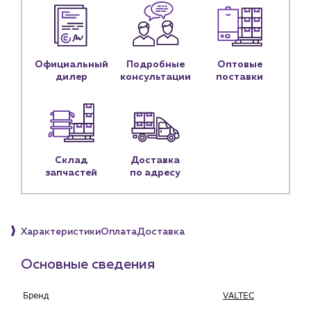
Контактные данные
Наши партнёры
Чат-бот
Официальный
Подробные
Оптовые
дилер
консультации
поставки
+7 (918) 070-19-79
Пн – пт: 9:00 – 18:00
sales@profpotok.ru
Склад
Доставка
запчастей
по адресу
г. Краснодар, ул. Российская, 63
Характеристики
Оплата
Доставка
Основные сведения
Бренд
VALTEC