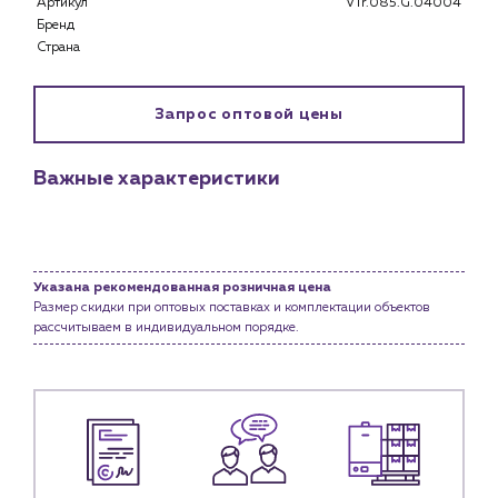
Артикул
VTr.085.G.04004
Бренд
Клиентам
Страна
Специализированным магазинам
Застройщикам
Запрос оптовой цены
Снабженцам и подрядным организациям
Монтажным бригадам
Предприятиям и юр.лицам
Важные характеристики
О компании
История компании
Услуги
Указана рекомендованная розничная цена
Размер скидки при оптовых поставках и комплектации объектов
Водоснабжение и теплоснабжение
рассчитываем в индивидуальном порядке.
Сервис и обслуживание инженерных систем
Доставка
Портфолио
Новости
Блог