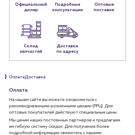
Официальный
Подробные
Оптовые
дилер
консультации
поставки
Личный кабинет
Контакты
Контактные данные
Наши партнёры
Склад
Доставка
Чат-бот
запчастей
по адресу
+7 (918) 070-19-79
Оплата
Доставка
Пн – пт: 9:00 – 18:00
Оплата
sales@profpotok.ru
На нашем сайте вы можете ознакомиться с
г. Краснодар, ул. Российская, 63
рекомендованными розничными ценами (РРЦ). Для
оптовых покупателей действуют специальные цены.
Мы ценим наших постоянных партнёров и предлагаем
им гибкую систему скидок. Для получения более
подробной информации свяжитесь с нашими