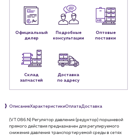
Портфолио
Новости
Блог
Официальный
Подробные
Оптовые
дилер
консультации
поставки
Личный кабинет
Контакты
Контактные данные
Наши партнёры
Склад
Доставка
Чат-бот
запчастей
по адресу
+7 (918) 070-19-79
Описание
Характеристики
Оплата
Доставка
Пн – пт: 9:00 – 18:00
(VT.086.N) Регулятор давления (редуктор) поршневой
sales@profpotok.ru
прямого действия предназначен для регулируемого
снижения давления транспортируемой среды в сетях
г. Краснодар, ул. Российская, 63