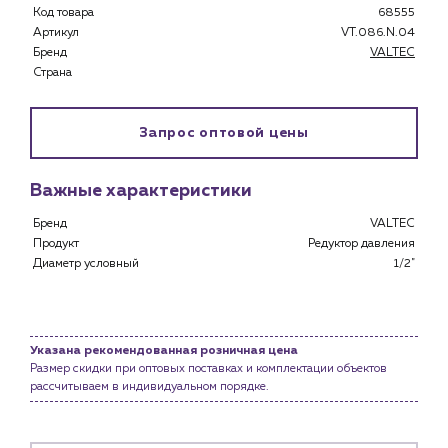
Код товара
68555
Артикул
VT.086.N.04
Бренд
VALTEC
Страна
Каталог
Запрос оптовой цены
Клиентам
Специализированным магазинам
Застройщикам
Важные характеристики
Снабженцам и подрядным организациям
Бренд
VALTEC
Монтажным бригадам
Продукт
Редуктор давления
Предприятиям и юр.лицам
Диаметр условный
1/2"
О компании
История компании
Указана рекомендованная розничная цена
Услуги
Размер скидки при оптовых поставках и комплектации объектов
Водоснабжение и теплоснабжение
рассчитываем в индивидуальном порядке.
Сервис и обслуживание инженерных систем
Доставка