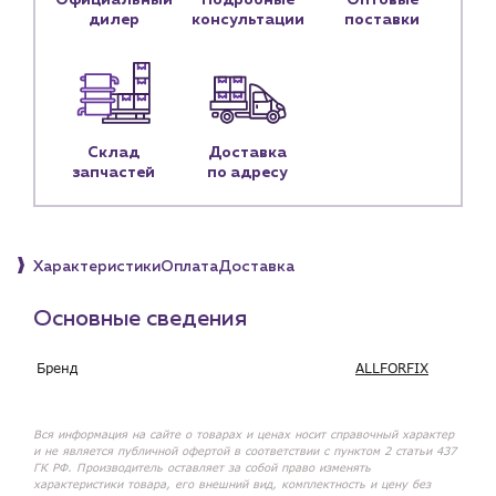
Официальный
Подробные
Оптовые
Контактные данные
дилер
консультации
поставки
Наши партнёры
Чат-бот
+7 (918) 070-19-79
Склад
Доставка
запчастей
по адресу
Пн – пт: 9:00 – 18:00
sales@profpotok.ru
Характеристики
Оплата
Доставка
г. Краснодар, ул. Российская, 63
Основные сведения
Бренд
ALLFORFIX
Вся информация на сайте о товарах и ценах носит справочный характер
и не является публичной офертой в соответствии с пунктом 2 статьи 437
ГК РФ. Производитель оставляет за собой право изменять
характеристики товара, его внешний вид, комплектность и цену без