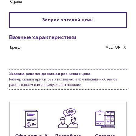
Страна
Снабженцам и подрядным организациям
Монтажным бригадам
Предприятиям и юр.лицам
Запрос оптовой цены
О компании
Важные характеристики
История компании
Бренд
ALLFORFIX
Услуги
Водоснабжение и теплоснабжение
Сервис и обслуживание инженерных систем
Доставка
Указана рекомендованная розничная цена
Размер скидки при оптовых поставках и комплектации объектов
Портфолио
рассчитываем в индивидуальном порядке.
Новости
Блог
Личный кабинет
Контакты