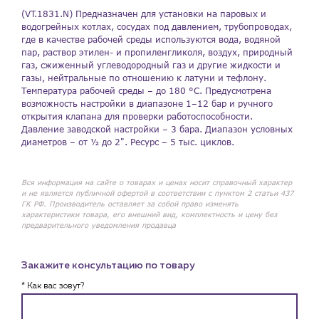
(VT.1831.N) Предназначен для установки на паровых и
водогрейных котлах, сосудах под давлением, трубопроводах,
где в качестве рабочей среды используются вода, водяной
пар, раствор этилен- и пропиленгликоля, воздух, природный
газ, сжиженный углеводородный газ и другие жидкости и
газы, нейтральные по отношению к латуни и тефлону.
Температура рабочей среды – до 180 °С. Предусмотрена
возможность настройки в диапазоне 1–12 бар и ручного
открытия клапана для проверки работоспособности.
Давление заводской настройки – 3 бара. Диапазон условных
диаметров – от ½ до 2". Ресурс – 5 тыс. циклов.
Вся информация на сайте о товарах и ценах носит справочный характер
и не является публичной офертой в соответствии с пунктом 2 статьи 437
ГК РФ. Производитель оставляет за собой право изменять
характеристики товара, его внешний вид, комплектность и цену без
предварительного уведомления продавца
Закажите консультацию по товару
* Как вас зовут?