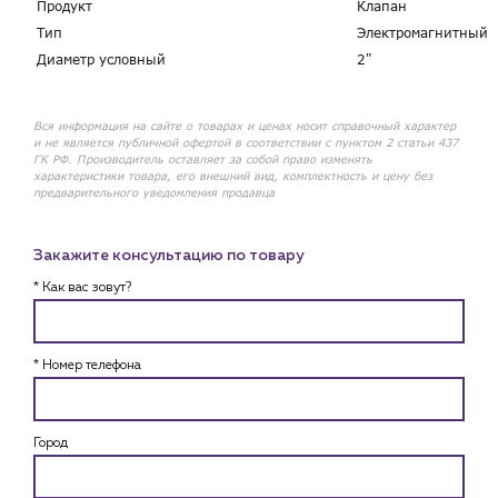
Продукт
Клапан
Тип
Электромагнитный
Диаметр условный
2"
Вся информация на сайте о товарах и ценах носит справочный характер
и не является публичной офертой в соответствии с пунктом 2 статьи 437
ГК РФ. Производитель оставляет за собой право изменять
характеристики товара, его внешний вид, комплектность и цену без
предварительного уведомления продавца
Закажите консультацию по товару
* Как вас зовут?
* Номер телефона
Город