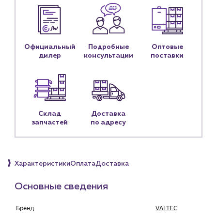
Контакты
Контактные данные
Наши партнёры
Официальный
Подробные
Оптовые
Чат-бот
дилер
консультации
поставки
+7 (918) 070-19-79
Пн – пт: 9:00 – 18:00
Склад
Доставка
sales@profpotok.ru
запчастей
по адресу
г. Краснодар, ул. Российская, 63
Характеристики
Оплата
Доставка
Основные сведения
Бренд
VALTEC