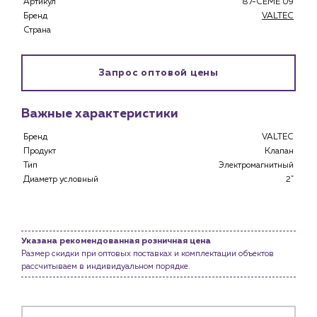
Артикул
87-CEME 09
Специализированным магазинам
Бренд
VALTEC
Застройщикам
Страна
Снабженцам и подрядным организациям
Монтажным бригадам
Предприятиям и юр.лицам
Запрос оптовой цены
О компании
Важные характеристики
История компании
Бренд
VALTEC
Услуги
Продукт
Клапан
Водоснабжение и теплоснабжение
Тип
Электромагнитный
Сервис и обслуживание инженерных систем
Диаметр условный
2"
Доставка
Портфолио
Указана рекомендованная розничная цена
Новости
Размер скидки при оптовых поставках и комплектации объектов
рассчитываем в индивидуальном порядке.
Блог
Личный кабинет