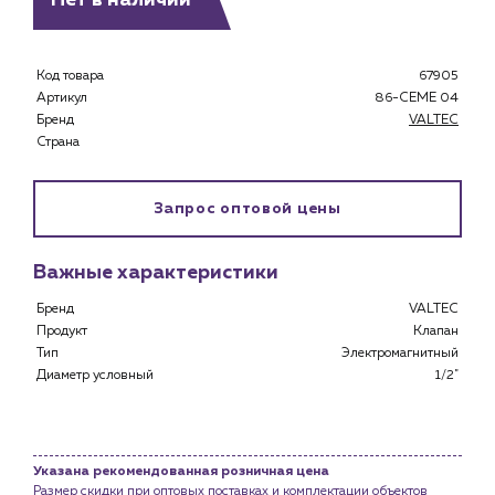
Нет в наличии
Код товара
67905
Артикул
86-CEME 04
Каталог
Бренд
VALTEC
Страна
Клиентам
Специализированным магазинам
Застройщикам
Запрос оптовой цены
Снабженцам и подрядным организациям
Монтажным бригадам
Важные характеристики
Предприятиям и юр.лицам
Бренд
VALTEC
О компании
Продукт
Клапан
История компании
Тип
Электромагнитный
Диаметр условный
1/2"
Услуги
Водоснабжение и теплоснабжение
Сервис и обслуживание инженерных систем
Доставка
Указана рекомендованная розничная цена
Размер скидки при оптовых поставках и комплектации объектов