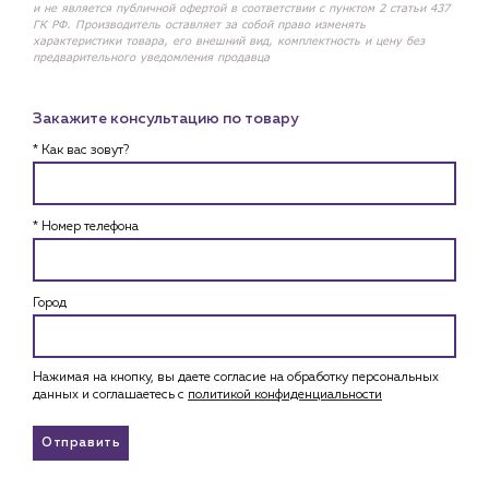
и не является публичной офертой в соответствии с пунктом 2 статьи 437
ГК РФ. Производитель оставляет за собой право изменять
характеристики товара, его внешний вид, комплектность и цену без
предварительного уведомления продавца
Закажите консультацию по товару
* Как вас зовут?
* Номер телефона
Город
Нажимая на кнопку, вы даете согласие на обработку персональных
данных и соглашаетесь c
политикой конфиденциальности
Отправить