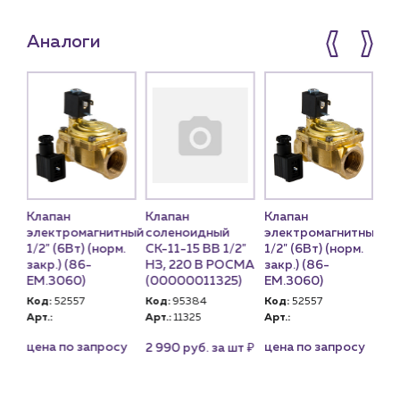
Аналоги
Клапан
Клапан
Клапан
Кл
электромагнитный
соленоидный
электромагнитный
со
2"
1/2" (6Вт) (норм.
СК-11-15 ВВ 1/2"
1/2" (6Вт) (норм.
СК
СМА
закр.) (86-
НЗ, 220 В РОСМА
закр.) (86-
НЗ
)
EM.3060)
(00000011325)
EM.3060)
(0
Код:
52557
Код:
95384
Код:
52557
Ко
Арт.:
Арт.:
11325
Арт.:
Арт
₽
₽
цена по запросу
цена по запросу
шт
2 990 руб. за шт
2 