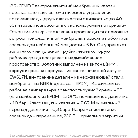
(86-CEME) Электромагнитный мембранный клапан
предназначен для автоматического управления
потоками воды, других жидкостей с вязкостью до 40
сСт и газов, неагрессивных к используемым материалам.
Открытие и закрытие клапана производится с помощью
встроенной эластичной мембраны, позволяет обойтись
соленоидом небольшой мощности – 6 Вт. Он управляет
золотником импульсной трубки, через которую
рабочая среда поступает в надмембранное
пространство. Золотник выполнен из витона (FPM),
корпус и крышка корпуса – из сантехнической латуни
CW617N, внутренние детали – из нержавеющей стали,
мембрана – из NBR (под заказ – EPDM). Максимальная
рабочая температура транспортируемой среды – 90
(для мембраны из EPDM – 130) °C, номинальное давление
– 10 бар. Класс защиты клапана – IP 65. Минимальный
перепад давления – 0,3 бара. Напряжение питания
соленоида – переменное, 220 В. Нормально закрытый.
Вся информация на сайте о товарах и ценах носит справочный характер