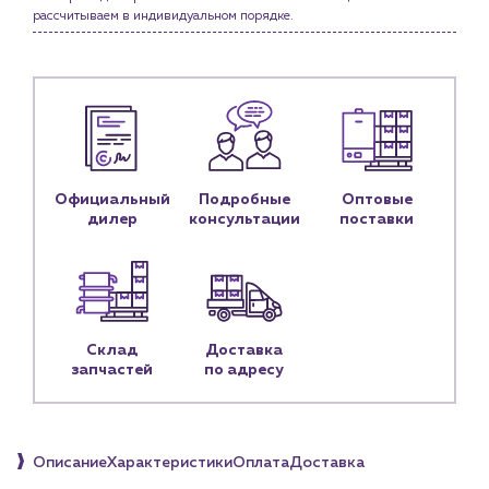
Портфолио
рассчитываем в индивидуальном порядке.
Новости
Блог
Личный кабинет
Контакты
Официальный
Подробные
Оптовые
Контактные данные
дилер
консультации
поставки
Наши партнёры
Чат-бот
+7 (918) 070-19-79
Склад
Доставка
запчастей
по адресу
Пн – пт: 9:00 – 18:00
sales@profpotok.ru
Описание
Характеристики
Оплата
Доставка
г. Краснодар, ул. Российская, 63