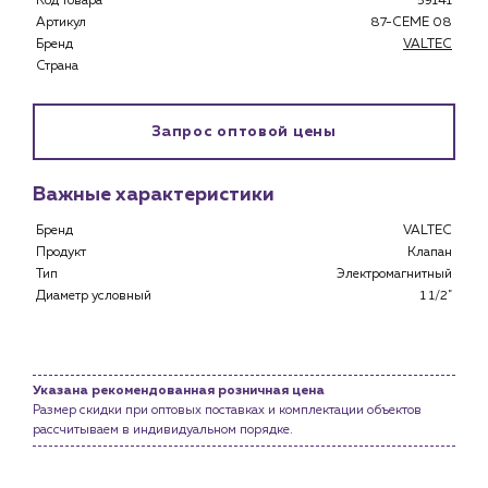
Код товара
59141
Специализированным магазинам
Артикул
87-CEME 08
Застройщикам
Бренд
VALTEC
Снабженцам и подрядным организациям
Страна
Монтажным бригадам
Предприятиям и юр.лицам
Запрос оптовой цены
О компании
История компании
Важные характеристики
Услуги
Бренд
VALTEC
Водоснабжение и теплоснабжение
Продукт
Клапан
Сервис и обслуживание инженерных систем
Тип
Электромагнитный
Доставка
Диаметр условный
1 1/2"
Портфолио
Новости
Указана рекомендованная розничная цена
Размер скидки при оптовых поставках и комплектации объектов
Блог
рассчитываем в индивидуальном порядке.
Личный кабинет