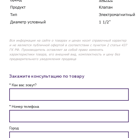
Продукт
Клапан
Тип
Электромагнитный
Диаметр условный
1 1/2"
Вся информация на сайте о товарах и ценах носит справочный характер
и не является публичной офертой в соответствии с пунктом 2 статьи 437
ГК РФ. Производитель оставляет за собой право изменять
характеристики товара, его внешний вид, комплектность и цену без
предварительного уведомления продавца
Закажите консультацию по товару
* Как вас зовут?
* Номер телефона
Город