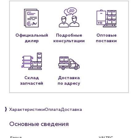
Контакты
Контактные данные
Наши партнёры
Чат-бот
Официальный
Подробные
Оптовые
дилер
консультации
поставки
+7 (918) 070-19-79
Пн – пт: 9:00 – 18:00
sales@profpotok.ru
Склад
Доставка
запчастей
по адресу
г. Краснодар, ул. Российская, 63
Характеристики
Оплата
Доставка
Основные сведения
Бренд
VALTEC