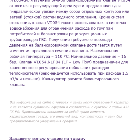
(VT.054.N) Латунный ручной балансировочный клапан VT.054
относится к регулирующей арматуре и предназначен для
гидравлической увязки между собой отдельных контуров или
ветвей (стояков) систем водяного отопления. Кроме систем
отопления, клапан VT.054 может использоваться в системах
водоснабжения для ограничения расхода по группам
потребителей и балансировки рециркуляционных
трубопроводов ГВС. Получение требуемого перепада
давления на балансировочном клапане достигается путем
изменения проходного сечения клапана. Максимальная
рабочая температура – 110 °С. Номинальное давление – 16
бар. Клапан VT.054.NLF.04 (LF – Low Flow) предназначен для
качественного регулирования небольших расходов
теплоносителя (рекомендуется использовать при расходе 1,5
м3/ч и меньше). Калькулятор расчета балансировочного
клапана
Вся информация на сайте о товарах и ценах носит справочный характер
и не является публичной офертой в соответствии с пунктом 2 статьи 437
ГК РФ. Производитель оставляет за собой право изменять
характеристики товара, его внешний вид, комплектность и цену без
предварительного уведомления продавца
Закажите консультацию по товару