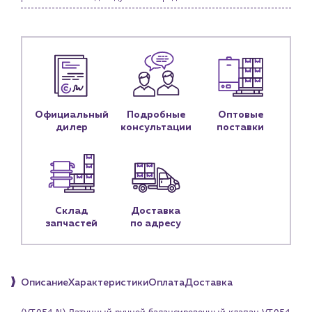
Личный кабинет
Контакты
Контактные данные
Наши партнёры
Чат-бот
Официальный
Подробные
Оптовые
дилер
консультации
поставки
+7 (918) 070-19-79
Пн – пт: 9:00 – 18:00
sales@profpotok.ru
Склад
Доставка
запчастей
по адресу
г. Краснодар, ул. Российская, 63
Описание
Характеристики
Оплата
Доставка