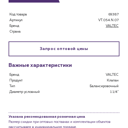
Клиентам
Специализированным магазинам
Код товара
69387
Застройщикам
Артикул
VT.054.N.07
Бренд
VALTEC
Снабженцам и подрядным организациям
Страна
Монтажным бригадам
Предприятиям и юр.лицам
Запрос оптовой цены
О компании
История компании
Важные характеристики
Услуги
Бренд
VALTEC
Водоснабжение и теплоснабжение
Продукт
Клапан
Сервис и обслуживание инженерных систем
Тип
Балансировочный
Доставка
Диаметр условный
1 1/4"
Портфолио
Новости
Указана рекомендованная розничная цена
Блог
Размер скидки при оптовых поставках и комплектации объектов
рассчитываем в индивидуальном порядке.