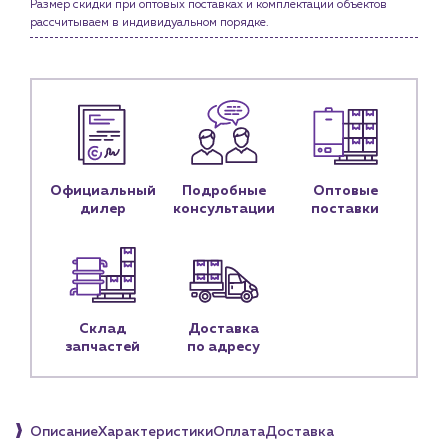
Размер скидки при оптовых поставках и комплектации объектов
рассчитываем в индивидуальном порядке.
Личный кабинет
Контакты
Контактные данные
Наши партнёры
Чат-бот
Официальный
Подробные
Оптовые
дилер
консультации
поставки
+7 (918) 070-19-79
Пн – пт: 9:00 – 18:00
sales@profpotok.ru
Склад
Доставка
г. Краснодар, ул. Российская, 63
запчастей
по адресу
Описание
Характеристики
Оплата
Доставка