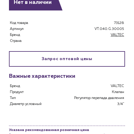
Нет в наличии
Клиентам
Специализированным магазинам
Код товара
73128
Застройщикам
Артикул
VT.040.G.30005
Снабженцам и подрядным организациям
Бренд
VALTEC
Монтажным бригадам
Страна
Предприятиям и юр.лицам
О компании
Запрос оптовой цены
История компании
Услуги
Важные характеристики
Водоснабжение и теплоснабжение
Бренд
VALTEC
Сервис и обслуживание инженерных систем
Продукт
Клапан
Доставка
Тип
Регулятор перепада давления
Диаметр условный
3/4"
Портфолио
Новости
Блог
Указана рекомендованная розничная цена