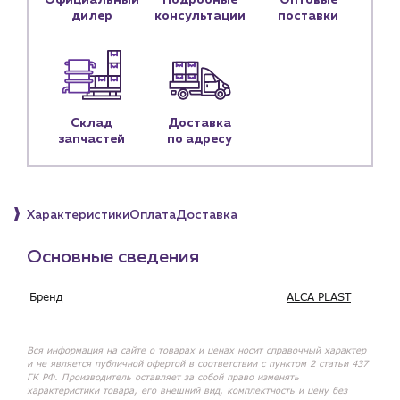
Официальный
Подробные
Оптовые
Контактные данные
дилер
консультации
поставки
Наши партнёры
Чат-бот
+7 (918) 070-19-79
Склад
Доставка
запчастей
по адресу
Пн – пт: 9:00 – 18:00
sales@profpotok.ru
Характеристики
Оплата
Доставка
г. Краснодар, ул. Российская, 63
Основные сведения
Бренд
ALCA PLAST
Вся информация на сайте о товарах и ценах носит справочный характер
и не является публичной офертой в соответствии с пунктом 2 статьи 437
ГК РФ. Производитель оставляет за собой право изменять
характеристики товара, его внешний вид, комплектность и цену без