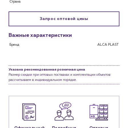
Страна
Снабженцам и подрядным организациям
Монтажным бригадам
Предприятиям и юр.лицам
Запрос оптовой цены
О компании
Важные характеристики
История компании
Бренд
ALCA PLAST
Услуги
Водоснабжение и теплоснабжение
Сервис и обслуживание инженерных систем
Доставка
Указана рекомендованная розничная цена
Размер скидки при оптовых поставках и комплектации объектов
Портфолио
рассчитываем в индивидуальном порядке.
Новости
Блог
Личный кабинет
Контакты