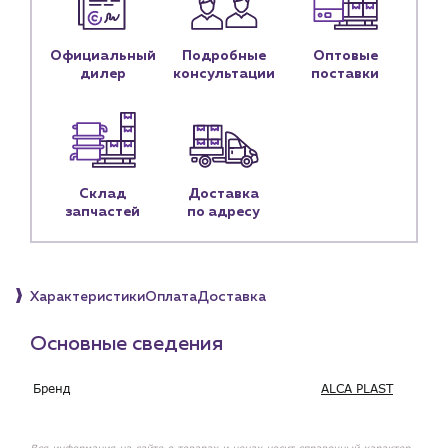
Контактные данные
Наши партнёры
Официальный
Подробные
Оптовые
дилер
консультации
поставки
Чат-бот
+7 (918) 070-19-79
Пн – пт: 9:00 – 18:00
Склад
Доставка
запчастей
по адресу
sales@profpotok.ru
г. Краснодар, ул. Российская, 63
Характеристики
Оплата
Доставка
Основные сведения
Бренд
ALCA PLAST