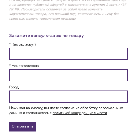
Вся информация на сайте о товарах и ценах носит справочный характер
и не является публичной офертой в соответствии с пунктом 2 статьи 437
ГК РФ. Производитель оставляет за собой право изменять
характеристики товара, его внешний вид, комплектность и цену без
предварительного уведомления продавца
Закажите консультацию по товару
* Как вас зовут?
* Номер телефона
Город
Нажимая на кнопку, вы даете согласие на обработку персональных
данных и соглашаетесь c
политикой конфиденциальности
Отправить