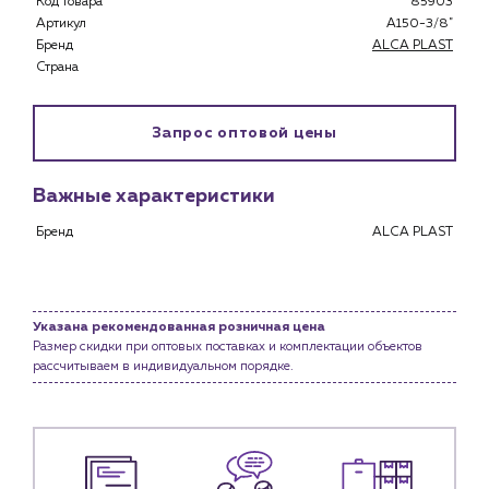
Код товара
85903
Застройщикам
Артикул
A150-3/8"
Снабженцам и подрядным организациям
Бренд
ALCA PLAST
Монтажным бригадам
Страна
Предприятиям и юр.лицам
О компании
Запрос оптовой цены
История компании
Услуги
Важные характеристики
Водоснабжение и теплоснабжение
Бренд
ALCA PLAST
Сервис и обслуживание инженерных систем
Доставка
Портфолио
Указана рекомендованная розничная цена
Размер скидки при оптовых поставках и комплектации объектов
Новости
рассчитываем в индивидуальном порядке.
Блог
Личный кабинет
Контакты