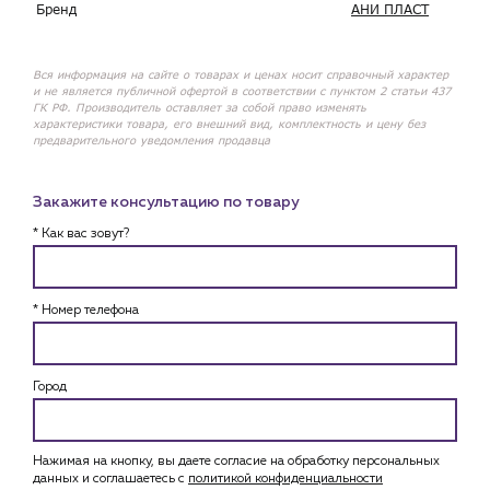
Бренд
АНИ ПЛАСТ
Вся информация на сайте о товарах и ценах носит справочный характер
и не является публичной офертой в соответствии с пунктом 2 статьи 437
ГК РФ. Производитель оставляет за собой право изменять
характеристики товара, его внешний вид, комплектность и цену без
предварительного уведомления продавца
Закажите консультацию по товару
* Как вас зовут?
* Номер телефона
Город
Нажимая на кнопку, вы даете согласие на обработку персональных
данных и соглашаетесь c
политикой конфиденциальности