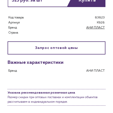
515 руб. за шт
Купить
Застройщикам
Снабженцам и подрядным организациям
Монтажным бригадам
Код товара
83823
Предприятиям и юр.лицам
Артикул
K928
Бренд
АНИ ПЛАСТ
О компании
Страна
История компании
Услуги
Запрос оптовой цены
Водоснабжение и теплоснабжение
Сервис и обслуживание инженерных систем
Важные характеристики
Доставка
Бренд
АНИ ПЛАСТ
Портфолио
Новости
Указана рекомендованная розничная цена
Блог
Размер скидки при оптовых поставках и комплектации объектов
рассчитываем в индивидуальном порядке.
Личный кабинет