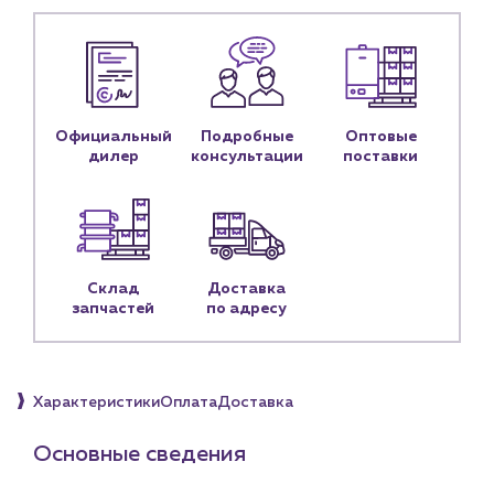
Контакты
Контактные данные
Наши партнёры
Чат-бот
Официальный
Подробные
Оптовые
дилер
консультации
поставки
+7 (918) 070-19-79
Пн – пт: 9:00 – 18:00
sales@profpotok.ru
Склад
Доставка
г. Краснодар, ул. Российская, 63
запчастей
по адресу
Характеристики
Оплата
Доставка
Основные сведения