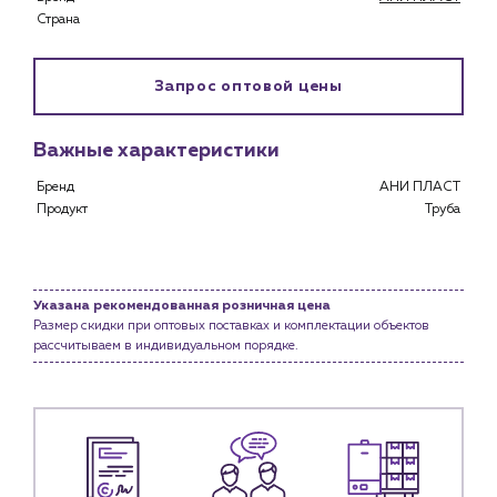
Застройщикам
Страна
Снабженцам и подрядным организациям
Монтажным бригадам
Предприятиям и юр.лицам
Запрос оптовой цены
О компании
Важные характеристики
История компании
Бренд
АНИ ПЛАСТ
Услуги
Продукт
Труба
Водоснабжение и теплоснабжение
Сервис и обслуживание инженерных систем
Доставка
Указана рекомендованная розничная цена
Портфолио
Размер скидки при оптовых поставках и комплектации объектов
рассчитываем в индивидуальном порядке.
Новости
Блог
Личный кабинет
Контакты