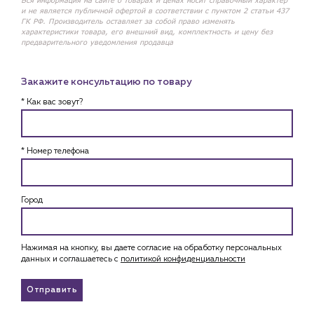
Вся информация на сайте о товарах и ценах носит справочный характер
и не является публичной офертой в соответствии с пунктом 2 статьи 437
ГК РФ. Производитель оставляет за собой право изменять
характеристики товара, его внешний вид, комплектность и цену без
предварительного уведомления продавца
Закажите консультацию по товару
* Как вас зовут?
* Номер телефона
Город
Нажимая на кнопку, вы даете согласие на обработку персональных
данных и соглашаетесь c
политикой конфиденциальности
Отправить