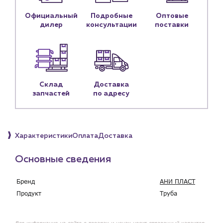
Контактные данные
Официальный
Подробные
Оптовые
Наши партнёры
дилер
консультации
поставки
Чат-бот
+7 (918) 070-19-79
Склад
Доставка
Пн – пт: 9:00 – 18:00
запчастей
по адресу
sales@profpotok.ru
г. Краснодар, ул. Российская, 63
Характеристики
Оплата
Доставка
Основные сведения
Бренд
АНИ ПЛАСТ
Продукт
Труба