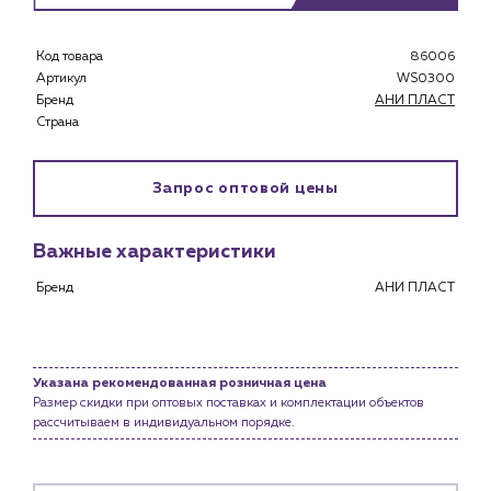
Каталог
Клиентам
Код товара
86006
Артикул
WS0300
Специализированным магазинам
Бренд
АНИ ПЛАСТ
Застройщикам
Страна
Снабженцам и подрядным организациям
Монтажным бригадам
Предприятиям и юр.лицам
Запрос оптовой цены
О компании
Важные характеристики
История компании
Бренд
АНИ ПЛАСТ
Услуги
Водоснабжение и теплоснабжение
Сервис и обслуживание инженерных систем
Доставка
Указана рекомендованная розничная цена
Размер скидки при оптовых поставках и комплектации объектов
Портфолио
рассчитываем в индивидуальном порядке.
Новости