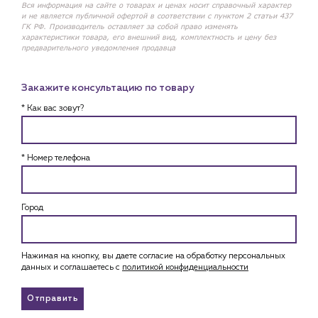
Вся информация на сайте о товарах и ценах носит справочный характер
и не является публичной офертой в соответствии с пунктом 2 статьи 437
ГК РФ. Производитель оставляет за собой право изменять
характеристики товара, его внешний вид, комплектность и цену без
предварительного уведомления продавца
Закажите консультацию по товару
* Как вас зовут?
* Номер телефона
Город
Нажимая на кнопку, вы даете согласие на обработку персональных
данных и соглашаетесь c
политикой конфиденциальности
Отправить