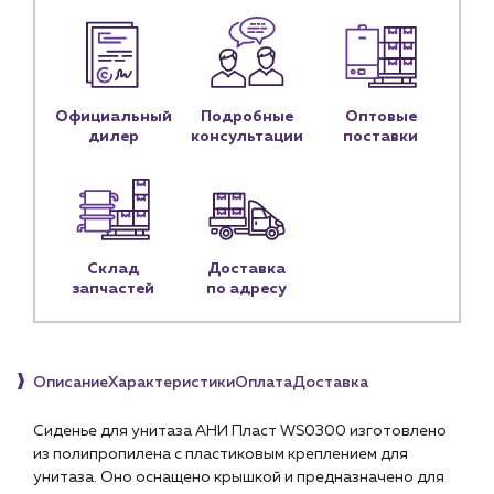
Блог
Личный кабинет
Контакты
Официальный
Подробные
Оптовые
Контактные данные
дилер
консультации
поставки
Наши партнёры
Чат-бот
+7 (918) 070-19-79
Склад
Доставка
запчастей
по адресу
Пн – пт: 9:00 – 18:00
sales@profpotok.ru
Описание
Характеристики
Оплата
Доставка
г. Краснодар, ул. Российская, 63
Сиденье для унитаза АНИ Пласт WS0300 изготовлено
из полипропилена с пластиковым креплением для
унитаза. Оно оснащено крышкой и предназначено для