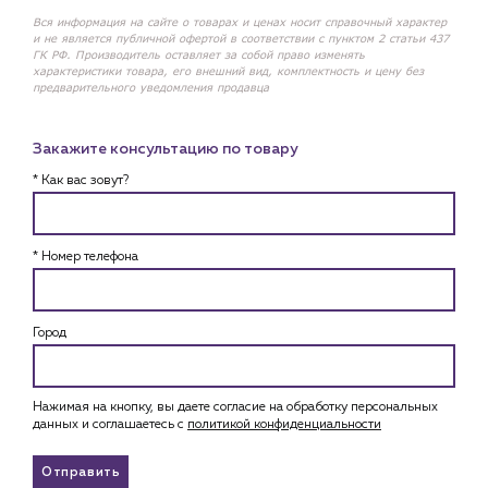
Вся информация на сайте о товарах и ценах носит справочный характер
и не является публичной офертой в соответствии с пунктом 2 статьи 437
ГК РФ. Производитель оставляет за собой право изменять
характеристики товара, его внешний вид, комплектность и цену без
предварительного уведомления продавца
Закажите консультацию по товару
* Как вас зовут?
* Номер телефона
Город
Нажимая на кнопку, вы даете согласие на обработку персональных
данных и соглашаетесь c
политикой конфиденциальности
Отправить