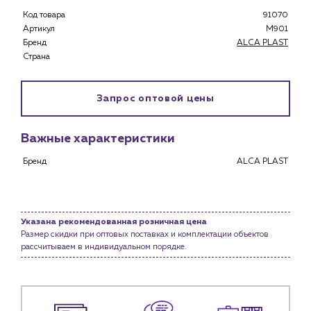
Застройщикам
Код товара
91070
Снабженцам и подрядным организациям
Артикул
M901
Монтажным бригадам
Бренд
ALCA PLAST
Предприятиям и юр.лицам
Страна
О компании
История компании
Запрос оптовой цены
Услуги
Важные характеристики
Водоснабжение и теплоснабжение
Сервис и обслуживание инженерных систем
Бренд
ALCA PLAST
Доставка
Портфолио
Указана рекомендованная розничная цена
Новости
Размер скидки при оптовых поставках и комплектации объектов
рассчитываем в индивидуальном порядке.
Блог
Личный кабинет
Контакты