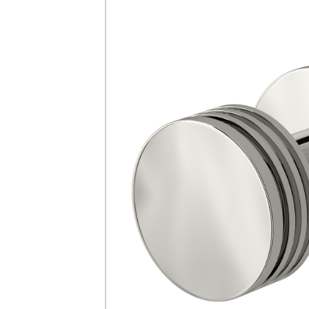
Каталог
Клиента
Специализированны
Застройщикам
Снабженцам и подр
Монтажным бригад
Предприятиям и юр
О компа
История компании