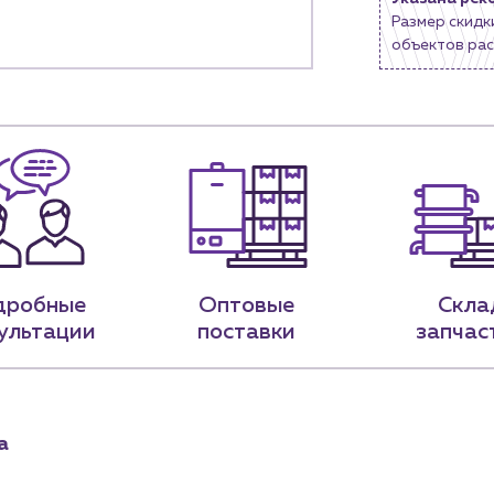
Размер скидк
9-79
sales@profpotok.ru
объектов рас
 18:00
г. Краснодар, ул. Российская, 63
дробные
Оптовые
Скла
ультации
поставки
запчас
а