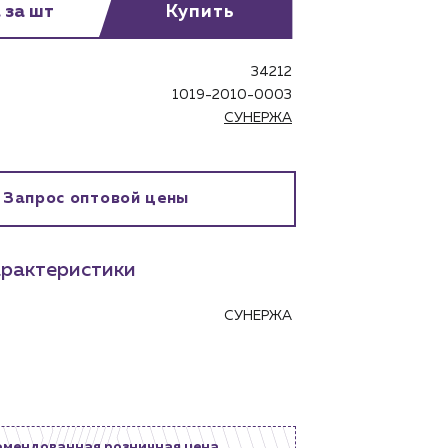
 за шт
Купить
34212
1019-2010-0003
СУНЕРЖА
бинет
Запрос оптовой цены
рактеристики
СУНЕРЖА
омендованная розничная цена