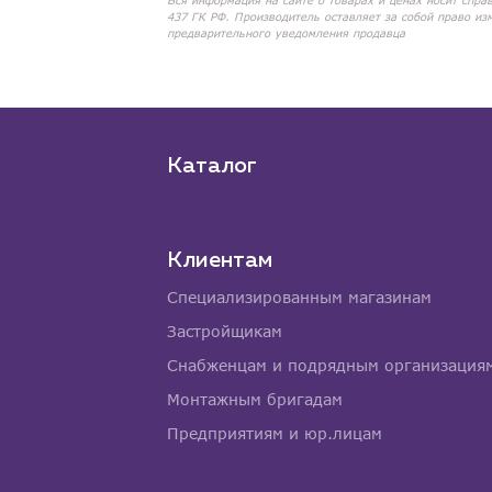
Вся информация на сайте о товарах и ценах носит спра
437 ГК РФ. Производитель оставляет за собой право из
предварительного уведомления продавца
Каталог
Клиентам
Специализированным магазинам
Застройщикам
Снабженцам и подрядным организация
Монтажным бригадам
Предприятиям и юр.лицам