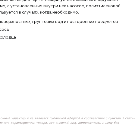
мм, с установленным внутри нее насосом, полиэтиленовой
ьзуется в случаях, когда необходимо:
 поверхностных, грунтовых вод и посторонних предметов
соса
колодца
вочный характер и не является публичной офертой в соответствии с пунктом 2 статьи
менять характеристики товара, его внешний вид, комплектность и цену без