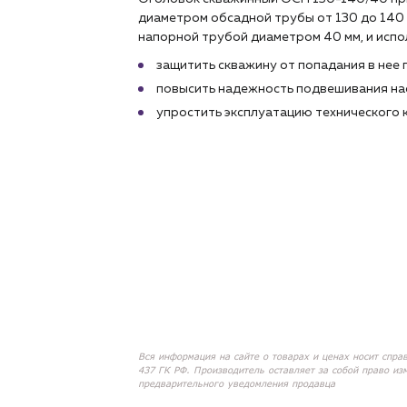
диаметром обсадной трубы от 130 до 140 
напорной трубой диаметром 40 мм, и испол
защитить скважину от попадания в нее
повысить надежность подвешивания на
упростить эксплуатацию технического 
Вся информация на сайте о товарах и ценах носит спра
437 ГК РФ. Производитель оставляет за собой право из
предварительного уведомления продавца