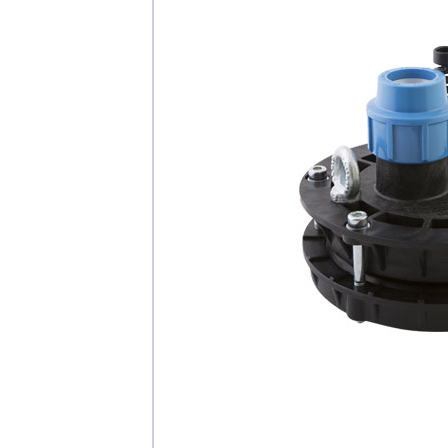
Каталог
Клиента
Специализированны
Застройщикам
Снабженцам и подр
Монтажным бригад
Предприятиям и юр
О компа
История компании