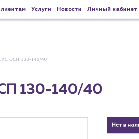
Клиентам
Услуги
Новости
Личный кабинет
КС ОСП 130-140/40
П 130-140/40
Нет в нал