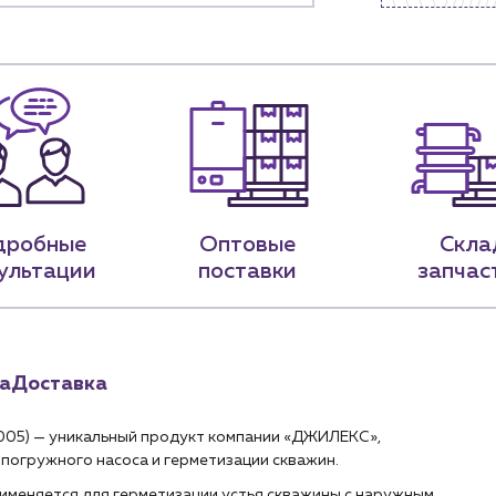
9-79
sales@profpotok.ru
 18:00
г. Краснодар, ул. Российская, 63
дробные
Оптовые
Скла
ультации
поставки
запчас
а
Доставка
005) — уникальный продукт компании «ДЖИЛЕКС»,
погружного насоса и герметизации скважин.
меняется для герметизации устья скважины с наружным