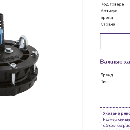
Код товара
Артикул
Бренд
Страна
Услуги
Личный ка
Водоснабжение и теплоснабжение
м
Сервис и обслуживание инженерных
Контакты
систем
Важные ха
м магазинам
Контактные данные
Доставка
Наши партнёры
Бренд
ядным организациям
Портфолио
Тип
ам
Чат-бот
.лицам
Новости
нии
Блог
Указана рек
Размер скидк
объектов рас